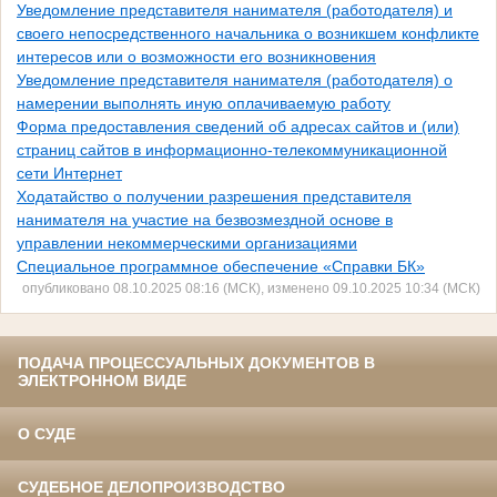
Уведомление представителя нанимателя (работодателя) и
своего непосредственного начальника о возникшем конфликте
интересов или о возможности его возникновения
Уведомление представителя нанимателя (работодателя) о
намерении выполнять иную оплачиваемую работу
Форма предоставления сведений об адресах сайтов и (или)
страниц сайтов в информационно-телекоммуникационной
сети Интернет
Ходатайство о получении разрешения представителя
нанимателя на участие на безвозмездной основе в
управлении некоммерческими организациями
Специальное программное обеспечение «Справки БК»
опубликовано 08.10.2025 08:16 (МСК), изменено 09.10.2025 10:34 (МСК)
ПОДАЧА ПРОЦЕССУАЛЬНЫХ ДОКУМЕНТОВ В
ЭЛЕКТРОННОМ ВИДЕ
О СУДЕ
СУДЕБНОЕ ДЕЛОПРОИЗВОДСТВО