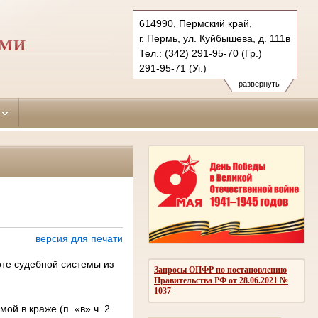
614990, Пермский край,
г. Пермь, ул. Куйбышева, д. 111в
РМИ
Тел.: (342) 291-95-70 (Гр.)
291-95-71 (Уг.)
291-95-73 (Коап.)
развернуть
sverdlovsky.perm@sudrf.ru
версия для печати
те судебной системы из
Запросы ОПФР по постановлению
Правительства РФ от 28.06.2021 №
1037
й в краже (п. «в» ч. 2