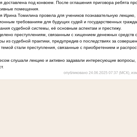
ая доставлена под конвоем. После оглашения приговора ребята пр
рхивные помещения.
я Ирина Томилина провела для учеников познавательную лекцию,
ионным требованиям для будущих судей и государственных гражда
ния судебной системы, её основным аспектам и престижу.
елено преступлениям, связанным с хищением денежных средств с 
ы из судебной практики, предупредив о последствиях за соверше
 темой стали преступления, связанные с приобретением и распро
есом слушали лекцию и активно задавали интересующие вопросы,
т.
опубликовано 24.06.2025 07:37 (МСК), из