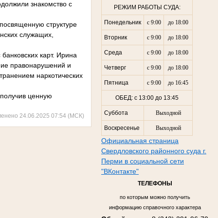
одолжили знакомство с
РЕЖИМ РАБОТЫ СУДА:
Понедельник
с 9:00
до 18:00
 посвященную структуре
нских служащих,
Вторник
с 9:00
до 18:00
Среда
с 9:00
до 18:00
банковских карт. Ирина
ние правонарушений и
Четверг
с 9:00
до 18:00
странением наркотических
Пятница
с 9:00
до 16:45
 получив ценную
ОБЕД: с 13:00 до 13:45
Суббота
Выходной
менено 24.06.2025 07:54 (МСК)
Воскресенье
Выходной
Официальная страница
Свердловского районного суда г.
Перми в социальной сети
"ВКонтакте"
ТЕЛЕФОНЫ
по которым можно получить
информацию справочного характера