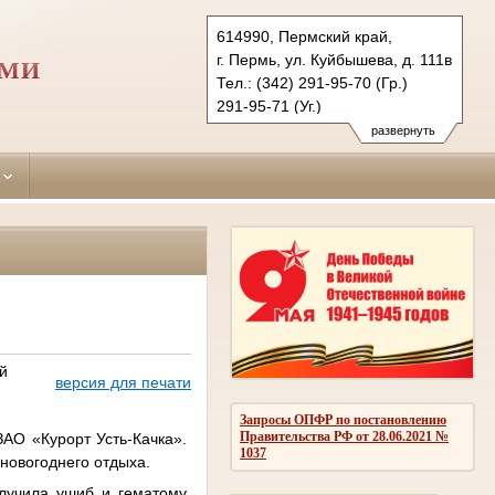
614990, Пермский край,
г. Пермь, ул. Куйбышева, д. 111в
РМИ
Тел.: (342) 291-95-70 (Гр.)
291-95-71 (Уг.)
291-95-73 (Коап.)
развернуть
sverdlovsky.perm@sudrf.ru
й
версия для печати
Запросы ОПФР по постановлению
Правительства РФ от 28.06.2021 №
АО «Курорт Усть-Качка».
1037
новогоднего отдыха.
олучила ушиб и гематому