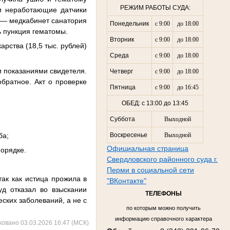
РЕЖИМ РАБОТЫ СУДА:
и неработающие датчики
 — медкабинет санатория
Понедельник
с 9:00
до 18:00
ь пункция гематомы.
Вторник
с 9:00
до 18:00
арства (18,5 тыс. рублей)
Среда
с 9:00
до 18:00
и показаниями свидетеля.
Четверг
с 9:00
до 18:00
обратное. Акт о проверке
Пятница
с 9:00
до 16:45
ОБЕД: с 13:00 до 13:45
Суббота
Выходной
ба;
Воскресенье
Выходной
Официальная страница
орядке.
Свердловского районного суда г.
Перми в социальной сети
так как истица прожила в
"ВКонтакте"
д отказал во взыскании
ТЕЛЕФОНЫ
еских заболеваний, а не с
по которым можно получить
информацию справочного характера
ковано 03.03.2026 16:47 (МСК)