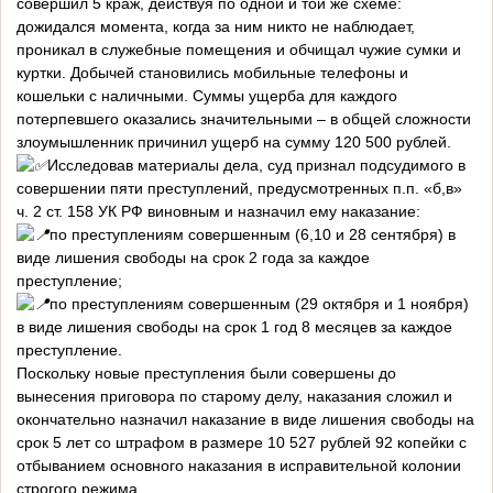
совершил 5 краж, действуя по одной и той же схеме:
дожидался момента, когда за ним никто не наблюдает,
проникал в служебные помещения и обчищал чужие сумки и
куртки. Добычей становились мобильные телефоны и
кошельки с наличными. Суммы ущерба для каждого
потерпевшего оказались значительными – в общей сложности
злоумышленник причинил ущерб на сумму 120 500 рублей.
Исследовав материалы дела, суд признал подсудимого в
совершении пяти преступлений, предусмотренных п.п. «б,в»
ч. 2 ст. 158 УК РФ виновным и назначил ему наказание:
по преступлениям совершенным (6,10 и 28 сентября) в
виде лишения свободы на срок 2 года за каждое
преступление;
по преступлениям совершенным (29 октября и 1 ноября)
в виде лишения свободы на срок 1 год 8 месяцев за каждое
преступление.
Поскольку новые преступления были совершены до
вынесения приговора по старому делу, наказания сложил и
окончательно назначил наказание в виде лишения свободы на
срок 5 лет со штрафом в размере 10 527 рублей 92 копейки с
отбыванием основного наказания в исправительной колонии
строгого режима.