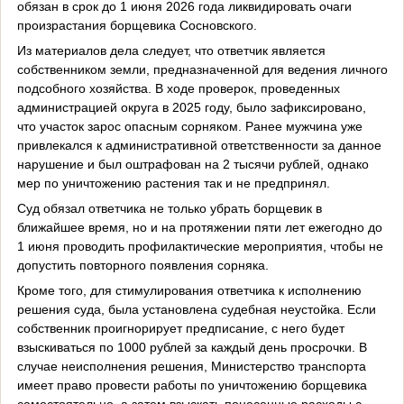
обязан в срок до 1 июня 2026 года ликвидировать очаги
произрастания борщевика Сосновского.
Из материалов дела следует, что ответчик является
собственником земли, предназначенной для ведения личного
подсобного хозяйства. В ходе проверок, проведенных
администрацией округа в 2025 году, было зафиксировано,
что участок зарос опасным сорняком. Ранее мужчина уже
привлекался к административной ответственности за данное
нарушение и был оштрафован на 2 тысячи рублей, однако
мер по уничтожению растения так и не предпринял.
Суд обязал ответчика не только убрать борщевик в
ближайшее время, но и на протяжении пяти лет ежегодно до
1 июня проводить профилактические мероприятия, чтобы не
допустить повторного появления сорняка.
Кроме того, для стимулирования ответчика к исполнению
решения суда, была установлена судебная неустойка. Если
собственник проигнорирует предписание, с него будет
взыскиваться по 1000 рублей за каждый день просрочки. В
случае неисполнения решения, Министерство транспорта
имеет право провести работы по уничтожению борщевика
самостоятельно, а затем взыскать понесенные расходы с