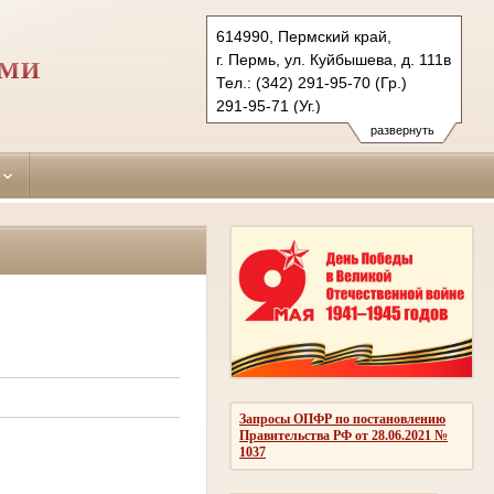
614990, Пермский край,
г. Пермь, ул. Куйбышева, д. 111в
РМИ
Тел.: (342) 291-95-70 (Гр.)
291-95-71 (Уг.)
291-95-73 (Коап.)
развернуть
sverdlovsky.perm@sudrf.ru
Запросы ОПФР по постановлению
Правительства РФ от 28.06.2021 №
1037