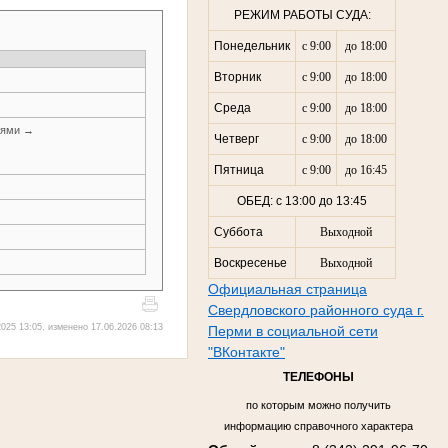
РЕЖИМ РАБОТЫ СУДА:
Понедельник
с 9:00
до 18:00
Вторник
с 9:00
до 18:00
Среда
с 9:00
до 18:00
иями →
Четверг
с 9:00
до 18:00
Пятница
с 9:00
до 16:45
ОБЕД: с 13:00 до 13:45
Суббота
Выходной
Воскресенье
Выходной
Официальная страница
Свердловского районного суда г.
025 13:05, изменено 17.06.2026 08:13
Перми в социальной сети
"ВКонтакте"
ТЕЛЕФОНЫ
по которым можно получить
информацию справочного характера