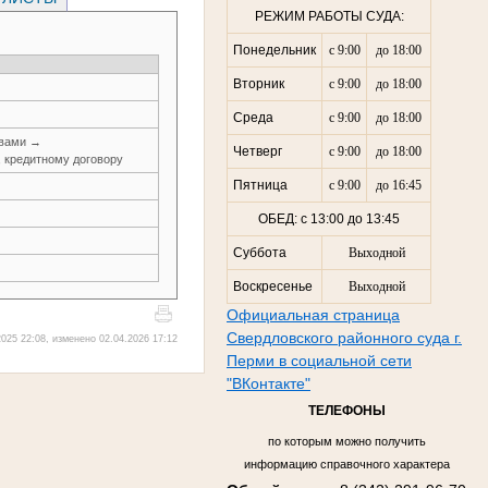
РЕЖИМ РАБОТЫ СУДА:
Понедельник
с 9:00
до 18:00
Вторник
с 9:00
до 18:00
Среда
с 9:00
до 18:00
авами →
Четверг
с 9:00
до 18:00
, кредитному договору
Пятница
с 9:00
до 16:45
ОБЕД: с 13:00 до 13:45
Суббота
Выходной
Воскресенье
Выходной
Официальная страница
Свердловского районного суда г.
025 22:08, изменено 02.04.2026 17:12
Перми в социальной сети
"ВКонтакте"
ТЕЛЕФОНЫ
по которым можно получить
информацию справочного характера