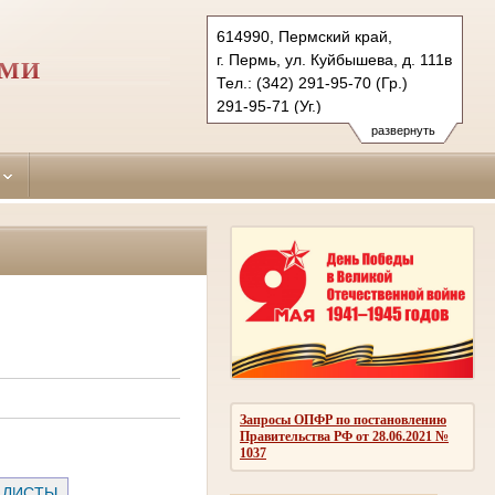
614990, Пермский край,
г. Пермь, ул. Куйбышева, д. 111в
РМИ
Тел.: (342) 291-95-70 (Гр.)
291-95-71 (Уг.)
291-95-73 (Коап.)
развернуть
sverdlovsky.perm@sudrf.ru
Запросы ОПФР по постановлению
Правительства РФ от 28.06.2021 №
1037
 ЛИСТЫ