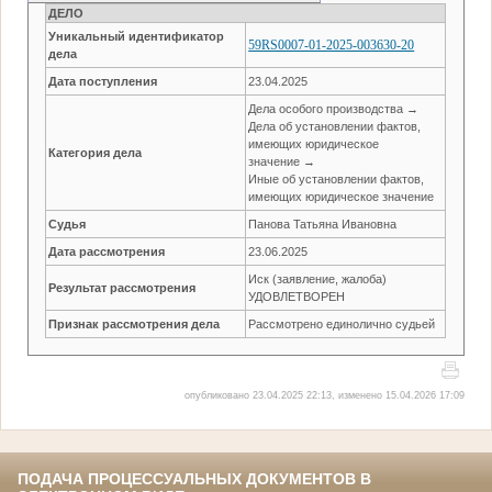
ДЕЛО
Уникальный идентификатор
59RS0007-01-2025-003630-20
дела
Дата поступления
23.04.2025
Дела особого производства →
Дела об установлении фактов,
имеющих юридическое
Категория дела
значение →
Иные об установлении фактов,
имеющих юридическое значение
Судья
Панова Татьяна Ивановна
Дата рассмотрения
23.06.2025
Иск (заявление, жалоба)
Результат рассмотрения
УДОВЛЕТВОРЕН
Признак рассмотрения дела
Рассмотрено единолично судьей
опубликовано 23.04.2025 22:13, изменено 15.04.2026 17:09
ПОДАЧА ПРОЦЕССУАЛЬНЫХ ДОКУМЕНТОВ В