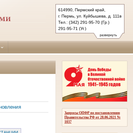
614990, Пермский край,
г. Пермь, ул. Куйбышева, д. 111в
РМИ
Тел.: (342) 291-95-70 (Гр.)
291-95-71 (Уг.)
291-95-73 (Коап.)
развернуть
sverdlovsky.perm@sudrf.ru
новления
Запросы ОПФР по постановлению
Правительства РФ от 28.06.2021 №
1037
СТАНЦИИ