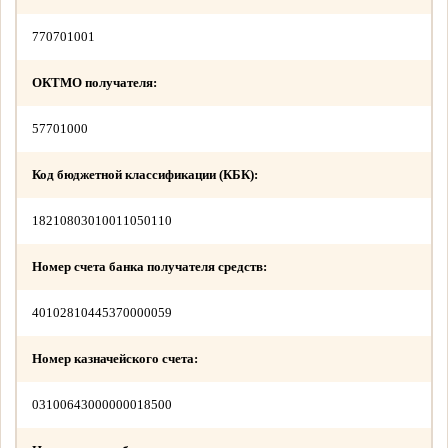
770701001
ОКТМО получателя:
57701000
Код бюджетной классификации (КБК):
18210803010011050110
Номер счета банка получателя средств:
40102810445370000059
Номер казначейского счета:
03100643000000018500